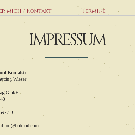
er mich / Kontakt
Termine
IMPRESSUM
und Kontakt:
utting-Wieser
lag GmbH
 48
n
56977-0
nd.run@hotmail.com