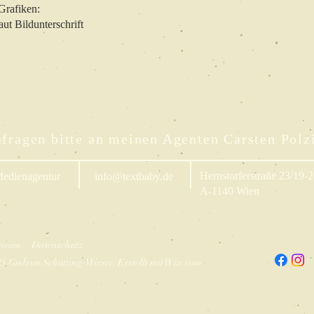
Grafiken:
aut Bildunterschrift
fragen bitte an meinen Agenten Carsten Polz
Hernstorferstraße 23/19-
edienagentur
info@textbaby.de
A-1140 Wien
essum
Datenschutz
5 Gudrun Schutting-Wieser. Erstellt mit
Wix.com