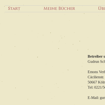
Start
Meine Bücher
Üb
Betreiber 
Gudrun Sch
Emons Ver
Cäcilienstr.
50667 Köl
Tel: 0221/
E-Mail: gu