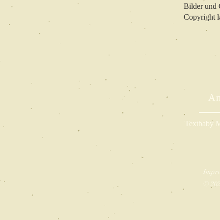
Bilder und 
Copyright l
An
Textbaby M
Impr
© 202