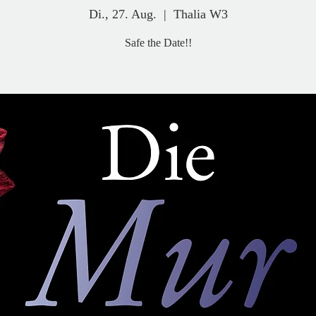
Di., 27. Aug.
  |  
Thalia W3
Safe the Date!!