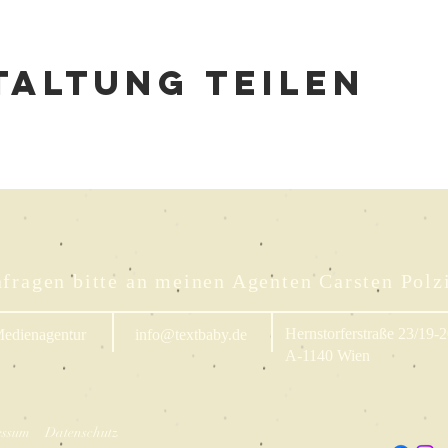
altung teilen
fragen bitte an meinen Agenten Carsten Polz
Hernstorferstraße 23/19-
edienagentur
info@textbaby.de
A-1140 Wien
essum
Datenschutz