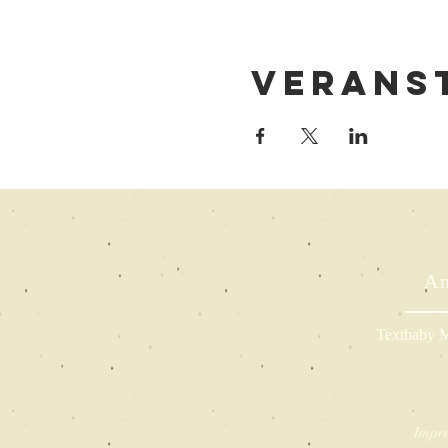
Veranst
An
Textbaby M
Impr