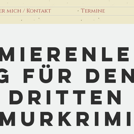
er mich / Kontakt
Termine
mierenl
g für de
dritten
Murkrim