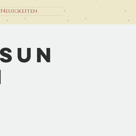
Neuigkeiten
esun
n
i