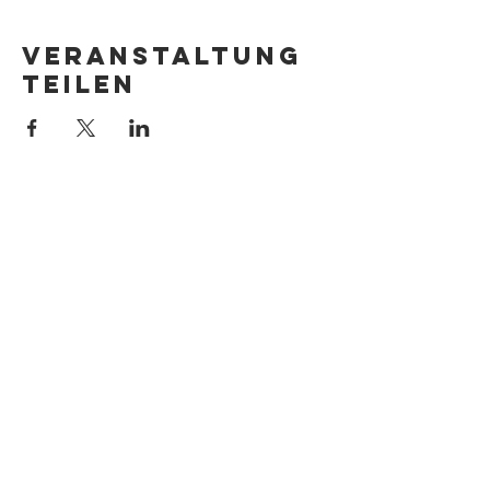
Veranstaltung
teilen
Anfragen bitte an meinen Agenten
Carsten Polzin:
Textbaby Medienagentur
info@textbaby.de
Hernstorferstraße
23/19-20
A-1140 Wien