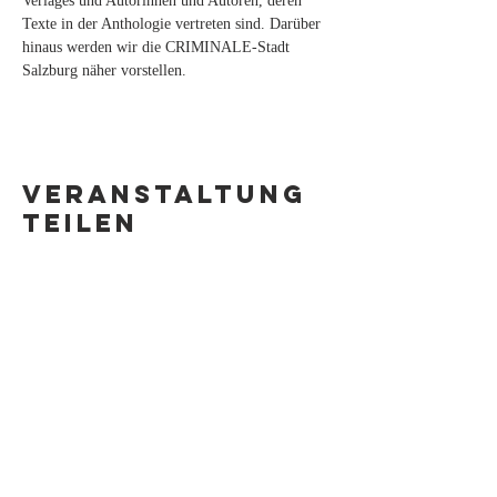
Verlages und Autorinnen und Autoren, deren 
Texte in der Anthologie vertreten sind. Darüber 
hinaus werden wir die CRIMINALE-Stadt 
Salzburg näher vorstellen.
Veranstaltung
teilen
Anfragen bitte an meinen Agenten
Carsten Polzin:
Textbaby Medienagentur
info@textbaby.de