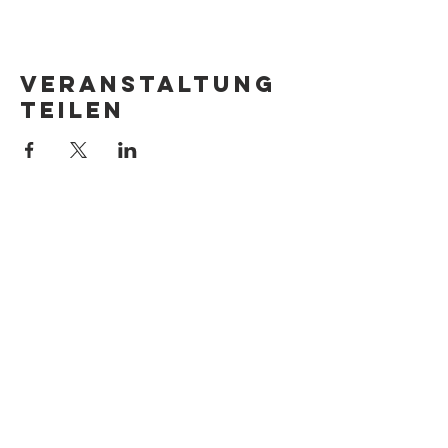
Veranstaltung
teilen
Anfragen bitte an meinen Agenten
Carsten Polzin:
Textbaby Medienagentur
info@textbaby.de
Hernstorferstraße
23/19-20
A-1140 Wien